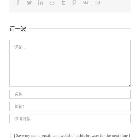
Facebook
Twitter
LinkedIn
Reddit
Tumblr
Pinterest
Vk
Email
评一波
评
论
Save my name, email, and website in this browser for the next time I