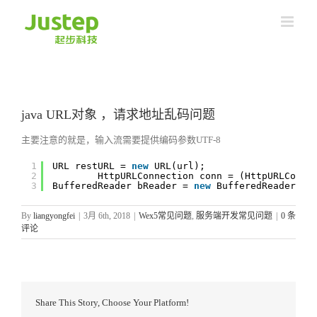
Skip
to
content
java URL对象 ，请求地址乱码问题
主要注意的就是，输入流需要提供编码参数UTF-8
1
URL restURL = 
new
URL(url);
2
HttpURLConnection conn = (HttpURLConne
3
BufferedReader bReader = 
new
BufferedReader(
ne
By
liangyongfei
|
3月 6th, 2018
|
Wex5常见问题
,
服务端开发常见问题
|
0 条
评论
Share This Story, Choose Your Platform!