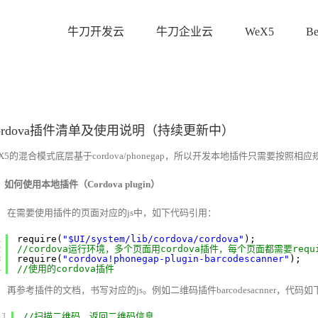
牛刀开发云
牛刀企业云
WeX5
B
ordova插件清单及使用说明（持续更新中）
eX5的混合模式底层基于cordova/phonegap，所以开发本地插件只需要按照相
如何使用本地插件（Cordova plugin）
在需要使用插件的页面对应的js中，如下代码引用：
1
require(
"$UI/system/lib/cordova/cordova"
);
2
//cordova运行环境，多个页面用cordova插件，每个页面都需要requ
3
require(
"cordova!phonegap-plugin-barcodescanner"
);
4
//使用的cordova插件
再参考插件的文档，书写对应的js。例如二维码插件barcodesacnner，代码如
1
//扫描二维码，返回二维码信息