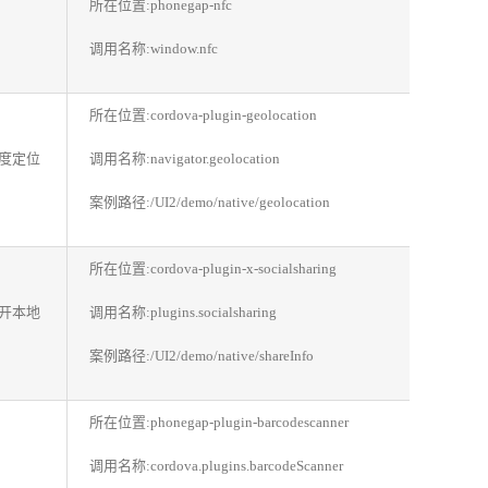
所在位置:phonegap-nfc
调用名称:window.nfc
所在位置:cordova-plugin-geolocation
度定位
调用名称:navigator.geolocation
案例路径:/UI2/demo/native/geolocation
所在位置:cordova-plugin-x-socialsharing
开本地
调用名称:plugins.socialsharing
案例路径:/UI2/demo/native/shareInfo
所在位置:phonegap-plugin-barcodescanner
调用名称:cordova.plugins.barcodeScanner