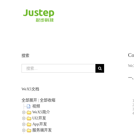
Skip
to
content
C
搜索
W
搜
索...
一、
WeX5文档
全部展开
|
全部收缩
视频
WeX5简介
UI2开发
App开发
服务端开发