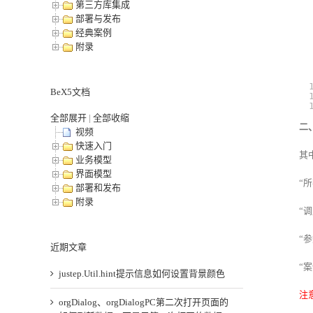
第三方库集成
部署与发布
经典案例
附录
BeX5文档
全部展开
|
全部收缩
二
视频
快速入门
其
业务模型
界面模型
“所
部署和发布
附录
“
“
近期文章
“
justep.Util.hint提示信息如何设置背景颜色
注
orgDialog、orgDialogPC第二次打开页面的