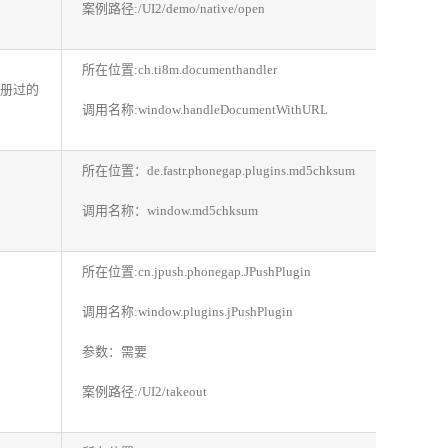
案例路径:/UI2/demo/native/open
所在位置:ch.ti8m.documenthandler
注册过的
调用名称:window.handleDocumentWithURL
所在位置：de.fastr.phonegap.plugins.md5chksum
调用名称：window.md5chksum
所在位置:cn.jpush.phonegap.JPushPlugin
调用名称:window.plugins.jPushPlugin
参数：需要
案例路径:/UI2/takeout