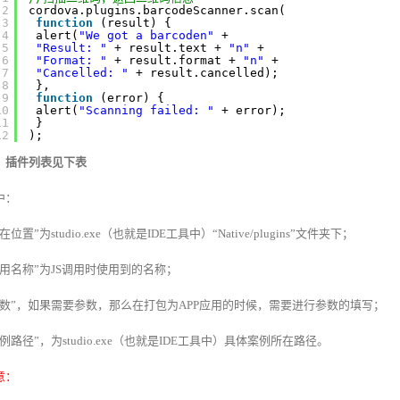
2
cordova.plugins.barcodeScanner.scan(
3
function
(result) {
4
alert(
"We got a barcoden"
+
5
"Result: "
+ result.text + 
"n"
+
6
"Format: "
+ result.format + 
"n"
+
7
"Cancelled: "
+ result.cancelled);
8
},
9
function
(error) {
10
alert(
"Scanning failed: "
+ error);
11
}
12
);
、插件列表见下表
中：
在位置”为studio.exe（也就是IDE工具中）“Native/plugins”文件夹下；
调用名称”为JS调用时使用到的名称；
参数”，如果需要参数，那么在打包为APP应用的时候，需要进行参数的填写；
案例路径”，为studio.exe（也就是IDE工具中）具体案例所在路径。
意：