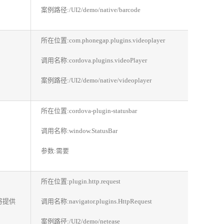
案例路径:/UI2/demo/native/barcode
所在位置:com.phonegap.plugins.videoplayer
调用名称:cordova.plugins.videoPlayer
案例路径:/UI2/demo/native/videoplayer
所在位置:cordova-plugin-statusbar
调用名称:window.StatusBar
参数:需要
所在位置:plugin.http.request
将提供
调用名称:navigator.plugins.HttpRequest
案例路径:/UI2/demo/netease