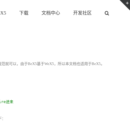
eX5
下载
文档中心
开发社区
应规范就可以，由于BeX5基于WeX5，所以本文档也适用于BeX5。
ire进来
下：