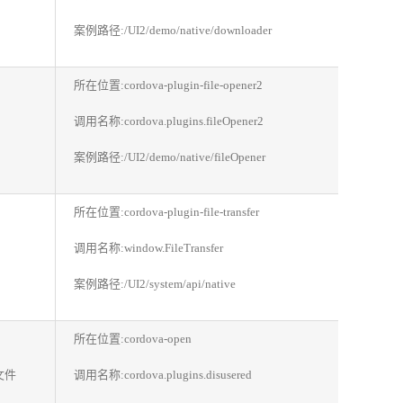
案例路径:/UI2/demo/native/downloader
所在位置:cordova-plugin-file-opener2
调用名称:cordova.plugins.fileOpener2
案例路径:/UI2/demo/native/fileOpener
所在位置:cordova-plugin-file-transfer
调用名称:window.FileTransfer
案例路径:/UI2/system/api/native
所在位置:cordova-open
文件
调用名称:cordova.plugins.disusered