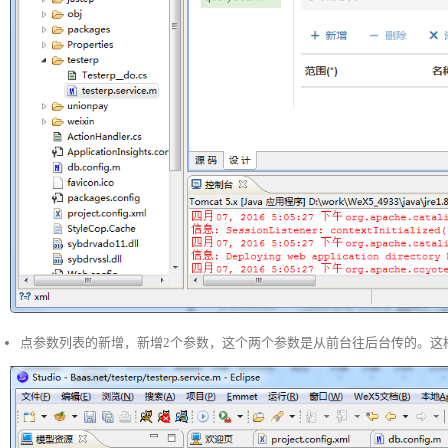
点参数列表的新增，新增2个参数，这个两个参数是从前台往后台传的。这样我