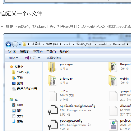
.2自定义一个cs文件
根据下面路径，找到.net工程，打开net项目：D:\work\WeX5_4933\model\Baa