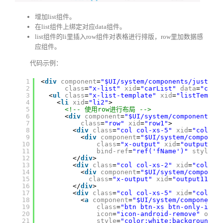
增加list组件。
在list组件上绑定对应data组件。
list组件的li里插入row组件对表格进行排版，row里加数据感
应组件。
代码示例：
1
<
div
component
=
"$UI/system/components/justep/
2
class
=
"x-list"
xid
=
"carList"
data
=
"cart
3
<
ul
class
=
"x-list-template"
xid
=
"listTempla
4
<
li
xid
=
"li2"
>
5
<!-- 使用row进行布局 -->
6
<
div
component
=
"$UI/system/components/b
7
class
=
"row"
xid
=
"row1"
>
8
<
div
class
=
"col col-xs-5"
xid
=
"col7"
>
9
<
div
component
=
"$UI/system/componen
10
class
=
"x-output"
xid
=
"output4"
11
bind-ref
=
"ref('fName')"
style
=
"
12
</
div
>
13
<
div
class
=
"col col-xs-2"
xid
=
"col8"
>
14
<
div
component
=
"$UI/system/componen
15
class
=
"x-output"
xid
=
"output11"
b
16
</
div
>
17
<
div
class
=
"col col-xs-5"
xid
=
"col9"
>
18
<
a
component
=
"$UI/system/components
19
class
=
"btn btn-xs btn-only-icon
20
icon
=
"icon-android-remove"
onCl
21
style
=
"color:white;background-c