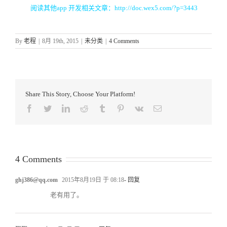
阅读其他
app 开发
相关文章：
http://doc.wex5.com/?p=3443
By
老程
|
8月 19th, 2015
|
未分类
|
4 Comments
Share This Story, Choose Your Platform!
Facebook
Twitter
LinkedIn
Reddit
Tumblr
Pinterest
Vk
Email
4 Comments
ghj386@qq.com
2015年8月19日 于 08:18
- 回复
老有用了。