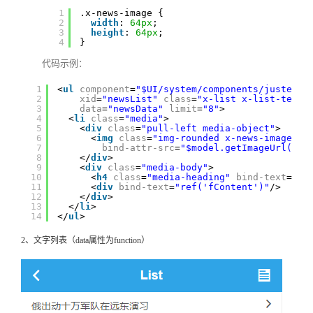
1
.x-news-image {
2
width
: 
64px
;
3
height
: 
64px
;
4
}
代码示例：
1
<
ul
component
=
"$UI/system/components/justep/l
2
xid
=
"newsList"
class
=
"x-list x-list-templ
3
data
=
"newsData"
limit
=
"8"
>
4
<
li
class
=
"media"
>
5
<
div
class
=
"pull-left media-object"
>
6
<
img
class
=
"img-rounded x-news-image"
7
bind-attr-src
=
"$model.getImageUrl($ob
8
</
div
>
9
<
div
class
=
"media-body"
>
10
<
h4
class
=
"media-heading"
bind-text
=
"re
11
<
div
bind-text
=
"ref('fContent')"
/>
12
</
div
>
13
</
li
>
14
</
ul
>
2、文字列表（data属性为function）