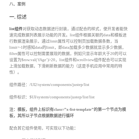
八、案例
一.
综述
list组件
对获取动态数据进行封装，通过配合的样式，使开发者能快
速完成数据列表展示功能的开发。list组件根据关联的data和模板进
行数据渲染展示，通过limit属性可以控制页加载数据条数，当
limit=-1时感知data的limit，即data加载多少数据就显示多少数据，
filter属性可以控制需要展现的数据，例如只显示年龄大于20的可以
设置为$row.val(‘fAge’)>20，list组件和scrollview组件配合可以实现
上滑加载数据，下滑刷新数据的能力（这是手机应用中常用的特
性）。
组件路径：/UI2/system/components/justep/list
组件标识：$UI/system/components/justep/list/list
注：模板，组件上标识有class=”x-list-template”的第一个节点为模
板，其所以子节点根据数据进行循环
配合其它组件使用，可实现以下功能
：