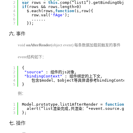
2
var
rows = 
this
.comp(“list1”).getBindingObject
3
if
(rows && rows.length>0)
4
$.each(rows,
function
(i,row){
5
row.val(
'fAge'
);
6
......
7
});
六.
事件
void
onAfterRender
(object event) 每条数据加载前触发的事件
event结构如下：
1
{
2
"source"
: 组件的js对象，
3
"bindingContext"
: 组件绑定的上下文，
4
包含$model、$object等具体请参考bindingContext
5
}
例：
1
Model.prototype.list1AfterRender = 
function
(ev
2
alert(“list渲染完成,共渲染：”+event.source.getBin
3
};
七.
操作