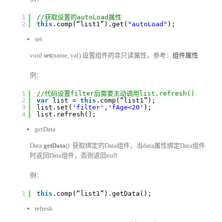
1
//获取设置的autoLoad属性
2
this
.comp(“list1”).get(
"autoLoad"
);
set
void
set
(name, val) 设置组件的非只读属性，参考：
组件属性
例：
1
//代码设置filter后需要主动调用list.refresh()
2
var
list = 
this
.comp(“list1”);
3
list.set(
'filter'
,
'fAge<20'
);
4
list.refresh();
getData
Data
getData
() 获取绑定的Data组件，当data属性绑定Data组件
时返回Data组件，否则返回null
例：
1
this
.comp(“list1”).getData();
refresh