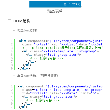
动态表单
二.
DOM结构
典型dom结构1
1
<
div
component
=
"$UI/system/components/justep/l
2
class
=
"x-list"
xid
=
"xxxList"
data
=
"xxxData"
3
<!-- x-list-template表示list循环的模版，该节点
4
<
ul
class
=
"x-list-template list-group"
>
5
<
li
class
=
"list-group-item"
>
6
<!-- 任意行内容 -->
7
</
li
>
8
</
ul
>
9
</
div
>
典型dom结构2（列表行循环）
1
<
ul
component
=
"$UI/system/components/justep/li
2
class
=
"x-list x-list-template list-group"
3
xid
=
"xxxList"
data
=
"xxxData"
limit
=
"5"
>
4
<
li
class
=
"list-group-item"
>
5
<!-- 任意行内容 -->
6
</
li
>
7
</
ul
>