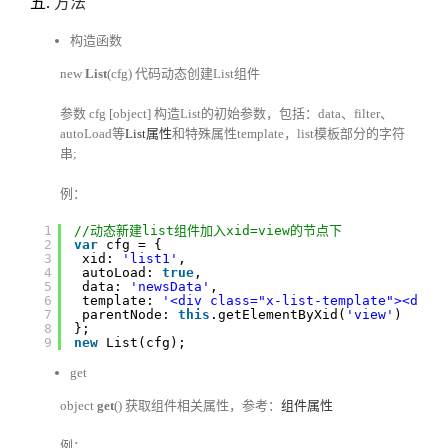
五.
方法
构造函数
new
List
(cfg) 代码动态创建List组件
参数 cfg [object] 构造List的初始参数，包括：data、filter、
autoLoad等
List属性
和特殊属性template，list模板部分的字符
串;
例：
1
//动态新建list组件加入xid=view的节点下
2
var
cfg = {
3
xid: 
'list1'
,
4
autoLoad: 
true
,
5
data: 
'newsData'
,
6
template: 
'<div class="x-list-template"><div 
7
parentNode: 
this
.getElementByXid(
'view'
)
8
};
9
new
List(cfg);
get
object
get
() 获取组件相关属性，参考：
组件属性
例：