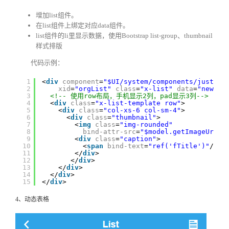
增加list组件。
在list组件上绑定对应data组件。
list组件的li里显示数据，使用Bootstrap list-group、thumbnail
样式排版
代码示例：
1
<
div
component
=
"$UI/system/components/justep/
2
xid
=
"orgList"
class
=
"x-list"
data
=
"newsDa
3
<!-- 使用row布局，手机显示2列，pad显示3列-->
4
<
div
class
=
"x-list-template row"
>
5
<
div
class
=
"col-xs-6 col-sm-4"
>
6
<
div
class
=
"thumbnail"
>
7
<
img
class
=
"img-rounded"
8
bind-attr-src
=
"$model.getImageUrl($
9
<
div
class
=
"caption"
>
10
<
span
bind-text
=
"ref('fTitle')"
/>
11
</
div
>
12
</
div
>
13
</
div
>
14
</
div
>
15
</
div
>
4、动态表格