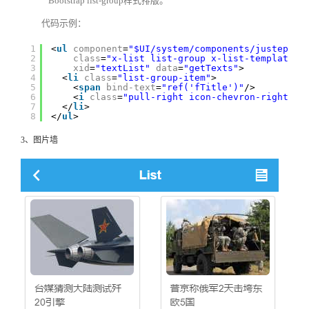
Bootstrap list-group样式排版。
代码示例：
1
<
ul
component
=
"$UI/system/components/justep/li
2
class
=
"x-list list-group x-list-template"
3
xid
=
"textList"
data
=
"getTexts"
>
4
<
li
class
=
"list-group-item"
>
5
<
span
bind-text
=
"ref('fTitle')"
/>
6
<
i
class
=
"pull-right icon-chevron-right"
/>
7
</
li
>
8
</
ul
>
3、图片墙