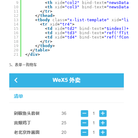
9
<
th
xid
=
"col2"
bind-text
=
"newsData.la
10
<
th
xid
=
"col3"
bind-text
=
"newsData.la
11
</
tr
>
12
</
thead
>
13
<
tbody
class
=
"x-list-template"
xid
=
"listT
14
<
tr
xid
=
"tr4"
>
15
<
td
xid
=
"td2"
bind-text
=
"$index()+1"
>
16
<
td
xid
=
"td3"
bind-text
=
"ref('fTitle'
17
<
td
xid
=
"td4"
bind-text
=
"ref('fConten
18
</
tr
>
19
</
tbody
>
20
</
table
>
21
</
div
>
5、表单－购物车