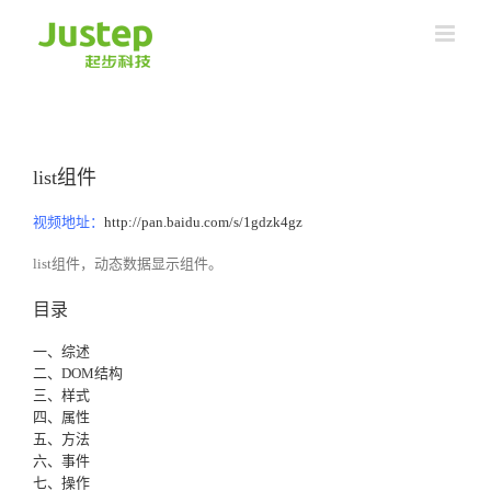
Skip
to
content
list组件
视频地址：
http://pan.baidu.com/s/1gdzk4gz
list组件，动态数据显示组件。
目录
一、综述
二、DOM结构
三、样式
四、属性
五、方法
六、事件
七、操作