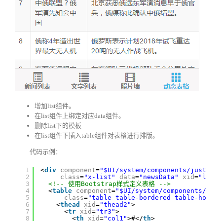
增加list组件。
在list组件上绑定对应data组件。
删除list下的模板
在list组件下插入table组件对表格进行排版。
代码示例：
1
<
div
component
=
"$UI/system/components/justep/
2
class
=
"x-list"
data
=
"newsData"
xid
=
"list
3
<!-- 使用Bootstrap样式定义表格 -->
4
<
table
component
=
"$UI/system/components/boo
5
class
=
"table table-bordered table-hover
6
<
thead
xid
=
"thead2"
>
7
<
tr
xid
=
"tr3"
>
8
<
th
xid
=
"col1"
>#</
th
>