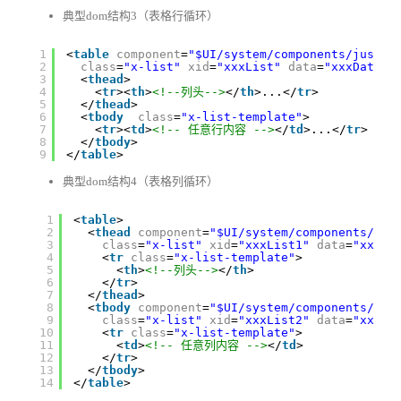
典型dom结构3（表格行循环）
1
<
table
component
=
"$UI/system/components/justep
2
class
=
"x-list"
xid
=
"xxxList"
data
=
"xxxData"
3
<
thead
>
4
<
tr
><
th
>
<!--列头-->
</
th
>...</
tr
>
5
</
thead
>
6
<
tbody
class
=
"x-list-template"
>
7
<
tr
><
td
>
<!-- 任意行内容 -->
</
td
>...</
tr
>
8
</
tbody
>
9
</
table
>
典型dom结构4（表格列循环）
1
<
table
>
2
<
thead
component
=
"$UI/system/components/jus
3
class
=
"x-list"
xid
=
"xxxList1"
data
=
"xxxDa
4
<
tr
class
=
"x-list-template"
>
5
<
th
>
<!--列头-->
</
th
>
6
</
tr
>
7
</
thead
>
8
<
tbody
component
=
"$UI/system/components/jus
9
class
=
"x-list"
xid
=
"xxxList2"
data
=
"xxxDa
10
<
tr
class
=
"x-list-template"
>
11
<
td
>
<!-- 任意列内容 -->
</
td
>
12
</
tr
>
13
</
tbody
>
14
</
table
>