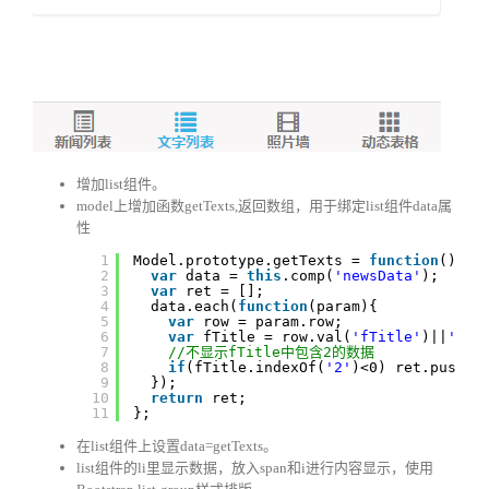
增加list组件。
model上增加函数getTexts,返回数组，用于绑定list组件data属
性
1
Model.prototype.getTexts = 
function
(){
2
var
data = 
this
.comp(
'newsData'
);
3
var
ret = [];
4
data.each(
function
(param){
5
var
row = param.row;
6
var
fTitle = row.val(
'fTitle'
)||
''
;
7
//不显示fTitle中包含2的数据
8
if
(fTitle.indexOf(
'2'
)<0) ret.push(r
9
});
10
return
ret;
11
};
在list组件上设置data=getTexts。
list组件的li里显示数据，放入span和i进行内容显示，使用