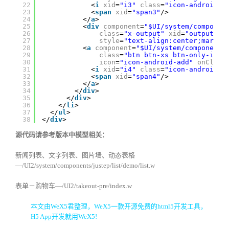
22
<
i
xid
=
"i3"
class
=
"icon-android-r
23
<
span
xid
=
"span3"
/>
24
</
a
>
25
<
div
component
=
"$UI/system/componen
26
class
=
"x-output"
xid
=
"output5"
27
style
=
"text-align:center;margin
28
<
a
component
=
"$UI/system/components
29
class
=
"btn btn-xs btn-only-icon
30
icon
=
"icon-android-add"
onClick
31
<
i
xid
=
"i4"
class
=
"icon-android-a
32
<
span
xid
=
"span4"
/>
33
</
a
>
34
</
div
>
35
</
div
>
36
</
li
>
37
</
ul
>
38
</
div
>
源代码请参考版本中模型相关：
新闻列表、文字列表、图片墙、动态表格
—/UI2/system/components/justep/list/demo/list.w
表单－购物车—/UI2/takeout-pre/index.w
本文由WeX5君整理，WeX5一款开源免费的
html5开发工具
，
H5 App
开发就用WeX5!