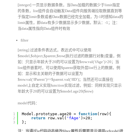
[integer] 一页显示数据条数，当Data加载的数据少于limit指定
的条数，list组件会自动触发Data组件向服务端拉取数据直到等
于指定limit条数或者Data数据已经完全加载，为-1时感知data的
limit属性，即data有多少数据显示多少数据，默认：-1；注：
当data属性指向Data组件时有效
filter
[string] 过滤条件表达式，表达式中可以使用
$model,$object,$parent,$row(执行过滤的数据行对象)变量，例
如：只显示年龄大于20的可以设置为$row.val(‘fAge’)>20；当
list组件嵌套时，可以使用$parent获取外层list行上的数据，例
如：显示和主关联的子数据可以设置为
$row.val(‘fParent’)==$parent.val(‘fID’)；当然还可以直接在
model上自定义实现function实现过滤，例如：同样实现只显示
年龄大于20的可以设置为$model.age20($row)
model代码：
1
Model.prototype.age20 = 
function
(row){
2
return
row.val(
'fAge'
)>20;
3
};
注：当通过js代码动态修改filter属性后需要显示调用refresh()进